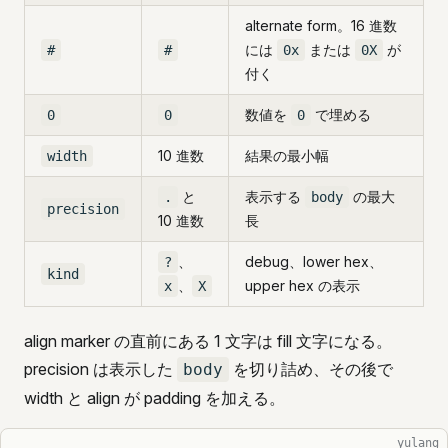
alternate form。16 進数
には
または
が
#
#
0x
0X
付く
数値を
で埋める
0
0
0
10 進数
結果の最小幅
width
と
表示する
の最大
.
body
precision
10 進数
長
、
debug、lower hex、
?
kind
、
upper hex の表示
x
X
align marker の直前にある 1 文字は fill 文字になる。
precision は表示した
を切り詰め、その後で
body
width と align が padding を加える。
yulang