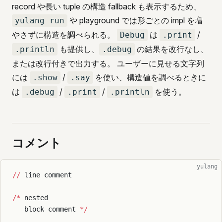
record や長い tuple の構造 fallback も表示するため、
や playground では形ごとの impl を増
yulang run
やさずに構造を調べられる。
は
/
Debug
.print
も提供し、
の結果を改行なし、
.println
.debug
または改行付きで出力する。 ユーザーに見せる文字列
には
/
を使い、構造値を調べるときに
.show
.say
は
/
/
を使う。
.debug
.print
.println
コメント
yulang
//
 line comment
/*
 nested
   block comment 
*/