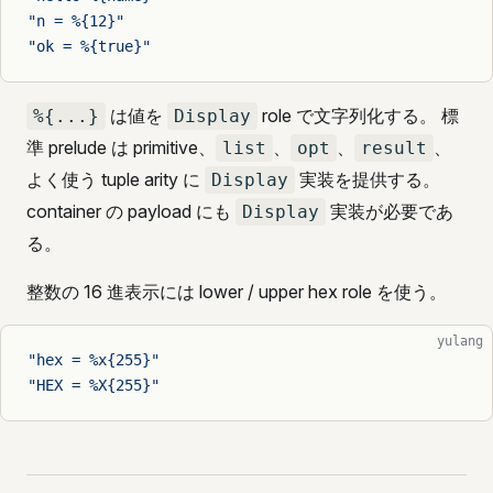
"n = %{12}"
"ok = %{true}"
は値を
role で文字列化する。 標
%{...}
Display
準 prelude は primitive、
、
、
、
list
opt
result
よく使う tuple arity に
実装を提供する。
Display
container の payload にも
実装が必要であ
Display
る。
整数の 16 進表示には lower / upper hex role を使う。
yulang
"hex = %x{255}"
"HEX = %X{255}"