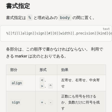
書式指定
書式指定は
と埋め込みの
の間に置く。
%
body
text
%[[fill]align][sign][#][0][width][.precision][kind]{
各部分は、この順序で書かなければならない。 利用で
きる marker は次のとおりである。
部分
形式
効果
、
左寄せ、右寄せ、中央寄
<
align
、
せ
>
^
正数にも符号を付ける
、
か、負数だけに符号を残
sign
+
-
す