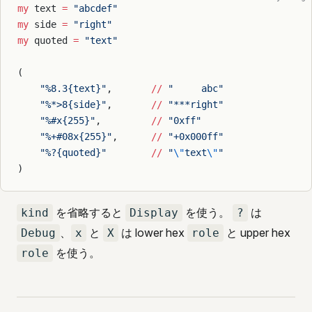
my
 text 
=
 "abcdef"
my
 side 
=
 "right"
my
 quoted 
=
 "text"
(
    "%8.3{text}"
,       
//
 "     abc"
    "%*>8{side}"
,       
//
 "***right"
    "%#x{255}"
,         
//
 "0xff"
    "%+#08x{255}"
,      
//
 "+0x000ff"
    "%?{quoted}"
        //
 "
\"
text
\"
"
)
を省略すると
を使う。
は
kind
Display
?
、
と
は lower hex
と upper hex
Debug
x
X
role
を使う。
role