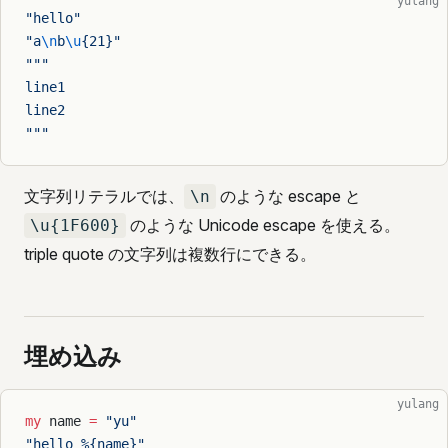
yulang
"hello"
"a
\n
b
\u
{21}"
"""
line1
line2
"""
文字列リテラルでは、
のような escape と
\n
のような Unicode escape を使える。
\u{1F600}
triple quote の文字列は複数行にできる。
埋め込み
yulang
my
 name 
=
 "yu"
"hello %{name}"