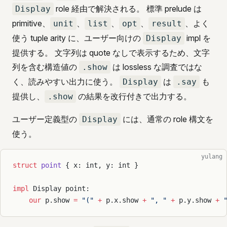
role 経由で解決される。 標準 prelude は
Display
primitive、
、
、
、
、よく
unit
list
opt
result
使う tuple arity に、ユーザー向けの
impl を
Display
提供する。 文字列は quote なしで表示するため、文字
列を含む構造値の
は lossless な調査ではな
.show
く、読みやすい出力に使う。
は
も
Display
.say
提供し、
の結果を改行付きで出力する。
.show
ユーザー定義型の
には、通常の role 構文を
Display
使う。
yulang
struct
 point
 { x: int, y: int }
impl
 Display point:
    our
 p.show 
=
 "("
 +
 p.x.show 
+
 ", "
 +
 p.y.show 
+
 