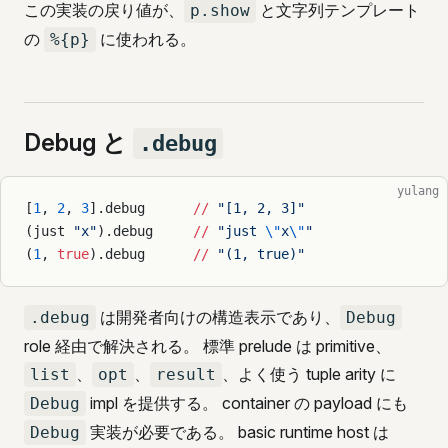
この実装の戻り値が、
と文字列テンプレート
p.show
の
に使われる。
%{p}
Debug と
.debug
yulang
[
1
, 
2
, 
3
].debug      
//
 "[1, 2, 3]"
(just 
"x"
).debug     
//
 "just 
\"
x
\"
"
(
1
, 
true
).debug      
//
 "(1, true)"
は開発者向けの構造表示であり、
.debug
Debug
role 経由で解決される。 標準 prelude は primitive、
、
、
、よく使う tuple arity に
list
opt
result
impl を提供する。 container の payload にも
Debug
実装が必要である。 basic runtime host は
Debug