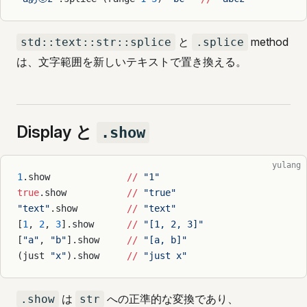
と
method
std::text::str::splice
.splice
は、文字範囲を新しいテキストで置き換える。
Display と
.show
yulang
1
.show              
//
 "1"
true
.show           
//
 "true"
"text"
.show         
//
 "text"
[
1
, 
2
, 
3
].show      
//
 "[1, 2, 3]"
[
"a"
, 
"b"
].show     
//
 "[a, b]"
(just 
"x"
).show     
//
 "just x"
は
への正準的な変換であり、
.show
str