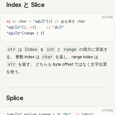
Index と Slice
yulang
my
 c: char 
=
 "aあ🙂"
[
1
] 
//
 あを表す char
"aあ🙂z"
[
1
..<
3
]     
//
 "あ🙂"
"aあ🙂z"
[range 
1
 3
]
は
を
と
の両方に実装す
str
Index
int
range
る。 整数 index は
を返し、range index は
char
を返す。 どちらも byte offset ではなく文字位置
str
を使う。
Splice
yulang
"aあ🙂z"
.splice (range 
1
 3
) 
"bc"
  //
 "abcz"