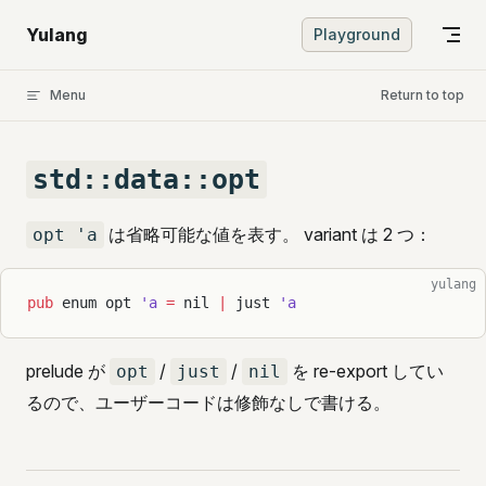
Skip to content
Yulang
Playground
Menu
Return to top
std::data::opt
は省略可能な値を表す。 variant は 2 つ：
opt 'a
yulang
pub
 enum opt 
'a
 =
 nil 
|
 just 
'a
prelude が
/
/
を re-export してい
opt
just
nil
るので、ユーザーコードは修飾なしで書ける。