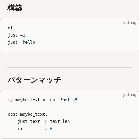
構築
yulang
nil
just 
42
just 
"hello"
パターンマッチ
yulang
my
 maybe_text 
=
 just 
"hello"
case maybe_text:
    just text 
->
 text.len
    nil       
->
 0