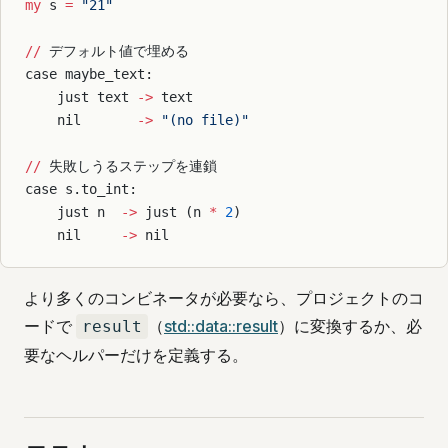
my
 s 
=
 "21"
//
 デフォルト値で埋める
case maybe_text:
    just text 
->
 text
    nil       
->
 "(no file)"
//
 失敗しうるステップを連鎖
case s.to_int:
    just n  
->
 just (n 
*
 2
)
    nil     
->
 nil
より多くのコンビネータが必要なら、プロジェクトのコ
ードで
（
std::data::result
）に変換するか、必
result
要なヘルパーだけを定義する。